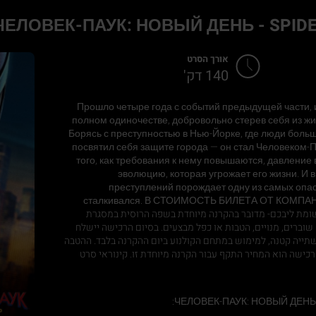
אורך הסרט
140 דק'
Прошло четыре года с событий предыдущей части, 
полном одиночестве, добровольно стерев себя из жи
Борясь с преступностью в Нью-Йорке, где люди больш
посвятил себя защите города — он стал Человеком-П
того, как требования к нему повышаются, давлени
эволюцию, которая угрожает его жизни. И 
преступлений порождает одну из самых опасн
сталкивался. В СТОИМОСТЬ БИЛЕТА ОТ КОМП
ПРОХЛАДИТЕЛЬНЫЙ Н.לתשומת ליבכם- מדובר בהקרנה מיוחדת בשפה הרוסית במסגרת
 שוברים, מנויים, הטבות או כפל מבצעים. בסיום הרכישה יישלח
ושתייה קטנה, למימוש במתחם הקולנוע ביום ההקרנה בלבד. ההטבה
כישה הוא המחיר התקף עבור הקרנה מיוחדת זו. קינוראי סרט
ЧЕЛОВЕК-ПАУК: НОВЫЙ ДЕНЬ - 