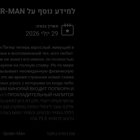
למידע נוסף על ЧЕЛОВЕК-ПАУК: НОВЫЙ ДЕНЬ - SPIDER-MAN:
תאריך בכורה:
29 יולי 2026
и Питер теперь взрослый, живущий в
зни и воспоминаний тех, кого любит.
е не знают его имени, он полностью
ауком на полную ставку. Но по мере
е вызывает неожиданную физическую
в это же время странная новая схема
ых угроз, с которыми он когда-либо
АНИИ КИНОРАЙ ВХОДИТ ПОПКОРН И
АПИТОК
שיתוף פעולה ייעודי, ולכן לא ניתן לממש בה
אליכם שובר דיגיטלי המזכה בפופקורן קטן 
כלולה במחיר הכרטיס, והמחיר המוצג בעת הר
בדיבוב לרוסית- 75.5 ש"ח
שם הסרט במקור
Spider-Man: