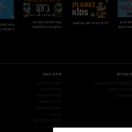
לם חדש
בואו לטירוף בשניים:
ילדים נהנים יותר בפלאנט!
בואו לחגוג
ות דווקא
הג'וקר מגיע לפלאנט!
הישראלי ב
ישורים
מידע נוסף
Cineworld Group PL
תנאים והגבלות
רסום בקולנוע
אודות פלאנט
ורום פילם
מדיניות פרטיות
מדיניות עוגיות
שאלות ותשובות
נגישות
ניהול ההזמנה שלי
דרושים