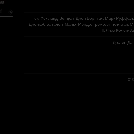
Том Холланд, Зендея, Джон Бернтал, Марк Руффало
Джейкоб Баталон, Майкл Мэндо, Трэмелл Тиллман, 
III, Лиза Колон-З
Дестин Дэ
אים