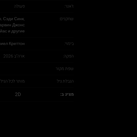
ז'אנר:
פעולה
שחקנים:
, Сэди Синк,
Марвин Джонс
айас и другие
בימוי:
ниел Креттон
הפקה:
ארה"ב 2026
שפת מקור
הגבלת גיל
מותר לכל הגיל
2D
מציג ב: