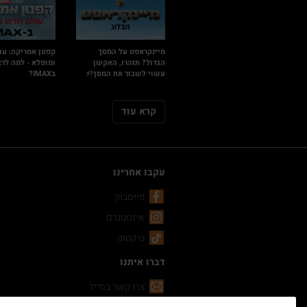
מיינקראפט על המסך
קפטן אמריקה: עו
הגדול? תזהרו, האקשן
ומופלא - למה לרא
עשוי לשבור את המסך!⚡
בIMAX?
קרא עוד
עקבו אחרינו
ק
C
פייסבוק
פ
אינסטגרם
פ
טיקטוק
דברו איתנו
צרו קשר במייל