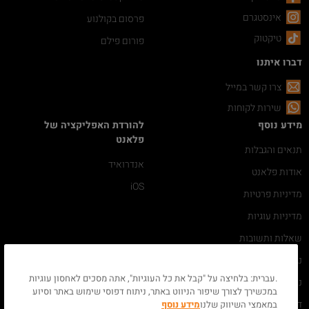
אינסטגרם
פרסום בקולנוע
טיקטוק
פורום פילם
דברו איתנו
צרו קשר במייל
שירות לקוחות
מידע נוסף
להורדת האפליקציה של
פלאנט
תנאים והגבלות
אנדרואיד
אודות פלאנט
iOS
מדיניות פרטיות
מדיניות עוגיות
שאלות ותשובות
נגישות
.עברית: בלחיצה על "קבל את כל העוגיות", אתה מסכים לאחסון עוגיות
ניהול ההזמנה שלי
במכשירך לצורך שיפור הניווט באתר, ניתוח דפוסי שימוש באתר וסיוע
דרושים
במאמצי השיווק שלנו
מידע נוסף