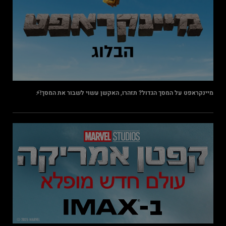
מיינקראפט על המסך הגדול? תזהרו, האקשן עשוי לשבור את המסך!⚡