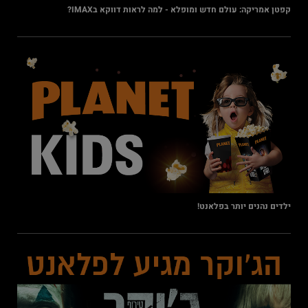
קפטן אמריקה: עולם חדש ומופלא - למה לראות דווקא בIMAX?
ילדים נהנים יותר בפלאנט!