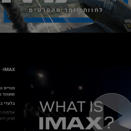
IMAX- לחוות יותר מהסרטים
חוויית ה
וסאונד 
בלעדי ב
לציון, יר