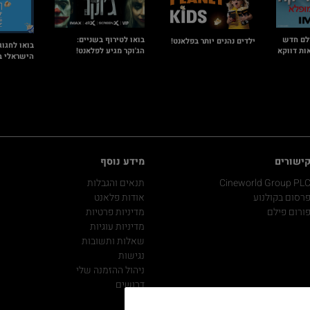
לם חדש
בואו לטירוף בשניים:
ילדים נהנים יותר בפלאנט!
בואו לחגוג
ות דווקא
הג'וקר מגיע לפלאנט!
הישראלי ב
ישורים
מידע נוסף
Cineworld Group PL
תנאים והגבלות
רסום בקולנוע
אודות פלאנט
ורום פילם
מדיניות פרטיות
מדיניות עוגיות
שאלות ותשובות
נגישות
ניהול ההזמנה שלי
דרושים