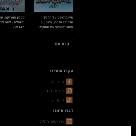
מיינקראפט על המסך
קפטן אמריקה: עו
הגדול? תזהרו, האקשן
ומופלא - למה לרא
עשוי לשבור את המסך!⚡
בIMAX?
קרא עוד
עקבו אחרינו
ק
C
פייסבוק
פ
אינסטגרם
פ
טיקטוק
דברו איתנו
צרו קשר במייל
שירות לקוחות