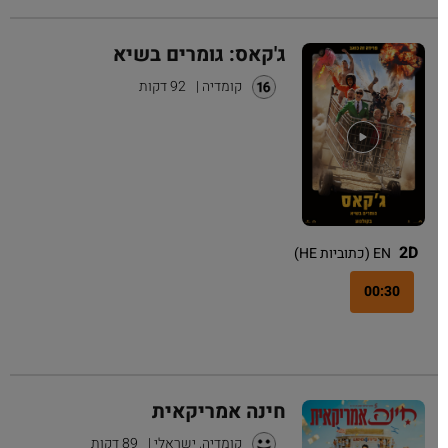
ג'קאס: גומרים בשיא
קומדיה
|
92 דקות
2D
EN (כתוביות HE)
00:30
חינה אמריקאית
קומדיה, ישראלי
|
89 דקות