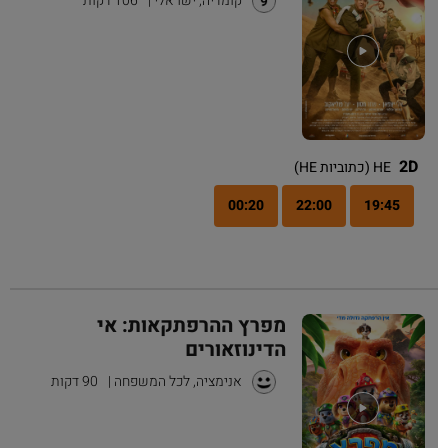
קומדיה, ישראלי
|
106 דקות
2D
HE (כתוביות HE)
00:20
22:00
19:45
מפרץ ההרפתקאות: אי
הדינוזאורים
אנימציה, לכל המשפחה
|
90 דקות