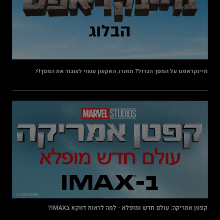
מיינקראפט על המסך הגדול? תזהרו, האקשן עשוי לשבור את המסך!⚡
קפטן אמריקה: עולם חדש ומופלא - למה לראות דווקא בIMAX?