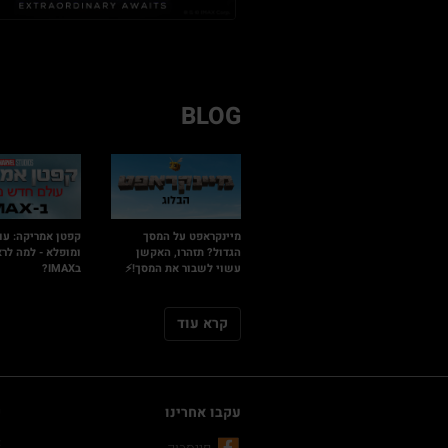
BLOG
מיינקראפט על המסך
קפטן אמריקה: עו
הגדול? תזהרו, האקשן
ומופלא - למה לרא
עשוי לשבור את המסך!⚡
בIMAX?
קרא עוד
עקבו אחרינו
ק
C