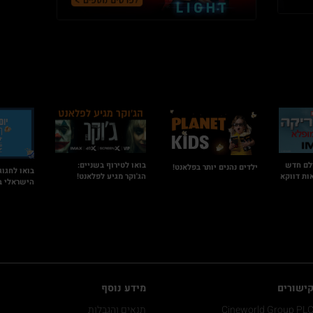
לם חדש
בואו לטירוף בשניים:
ילדים נהנים יותר בפלאנט!
בואו לחגוג
ות דווקא
הג'וקר מגיע לפלאנט!
הישראלי ב
ישורים
מידע נוסף
Cineworld Group PL
תנאים והגבלות