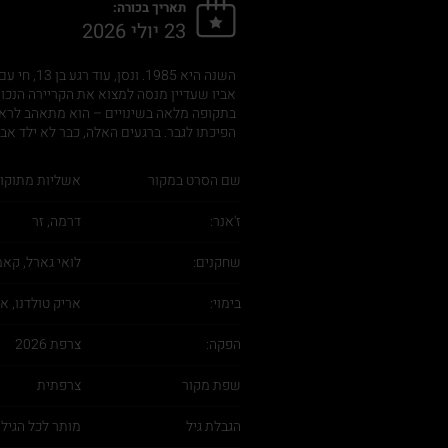
תאריך בכורה:
23 יולי 2026
השנה היא 
אביו שעדיין מנסה למצוא את הקריירה הנכונ
בתקופה מלאה בשינויים – הוא מתאהב לראשו
הפיכתו לגבר. ברגעים האלה, כבר לא ילד אב
שם הסרט במקור
אשליות מתוקו
ז'אנר:
דרמה, זר
שחקנים:
לואי גארל, קאמי
בימוי:
אריק טולדנו, א
הפקה:
צרפת 2026
שפת מקור
צרפתית
הגבלת גיל
מותר לכל הגיל