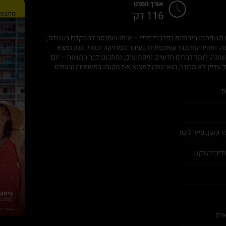
אורך הסרט
116 דק'
1985. ונסן, עוד רגע בן 13, חי עם משפחתו היהודית בפרברי פריז – אימו שמנסה להתקדם בעבודה,
ה, ואחיו המתבגר שאכפת לו בעיקר ממוזיקה וכסף. ונסן נמצא
נה, לומד דברים חדשים ומפתיעים, ומתכונן לבר המצווה – יום
ל עדיין לא מבוגר, הוא ינסה למצוא את מקומו במשפחה ובעולם.
ת
 קוטן, פייר לוטן
וליבייה נקש
אים