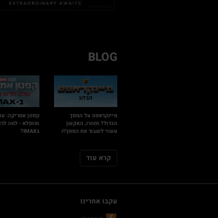
BLOG
מיינקראפט על המסך
קפטן אמריקה: עו
הגדול? תזהרו, האקשן
ומופלא - למה לרא
עשוי לשבור את המסך!⚡
בIMAX?
קרא עוד
עקבו אחרינו
ק
C