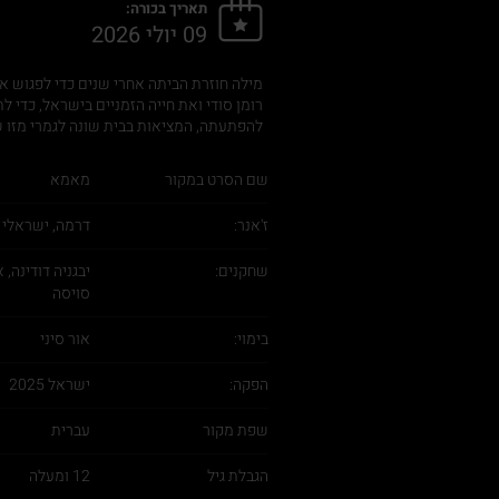
תאריך בכורה:
09 יולי 2026
מילה חוזרת הביתה אחרי שנים כדי לפגוש א
רומן סודי ואת חייה הזמניים בישראל, כדי
להפתעתה, המציאות בבית שונה לגמרי מזו ש
שם הסרט במקור
מאמא
ז'אנר:
דרמה, ישראלי
שחקנים:
יבגניה דודינה, 
סויסה
בימוי:
אור סיני
הפקה:
ישראל 2025
שפת מקור
עברית
הגבלת גיל
12 ומעלה