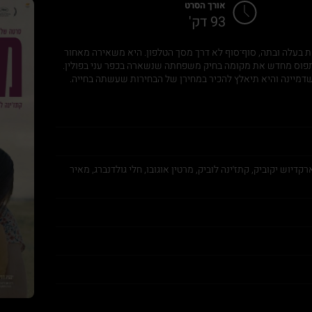
אורך הסרט
93 דק'
ת בעלה ובתה, סוף־סוף לא דרך מסך הטלפון. היא משאירה מאחור
 לתפוס מחדש את מקומה בחיק משפחתה שנשארה בכפר עני בפולין.
דמיינה והיא תיאלץ להכיר במחירן של הבחירות שעשתה בחייה.
ארקדיוש יקוביק, קתז׳ינה לוביק, מרטין אוגובו, חלי גולדנברג, מאיר