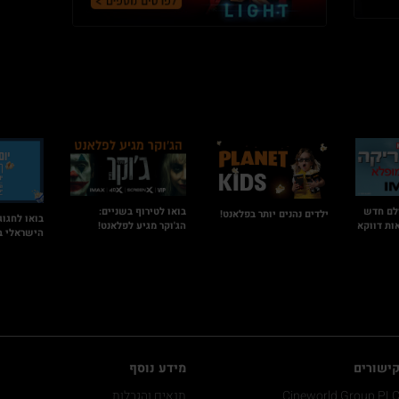
לם חדש
בואו לטירוף בשניים:
ילדים נהנים יותר בפלאנט!
בואו לחגוג
ות דווקא
הג'וקר מגיע לפלאנט!
הישראלי ב
ישורים
מידע נוסף
Cineworld Group PL
תנאים והגבלות