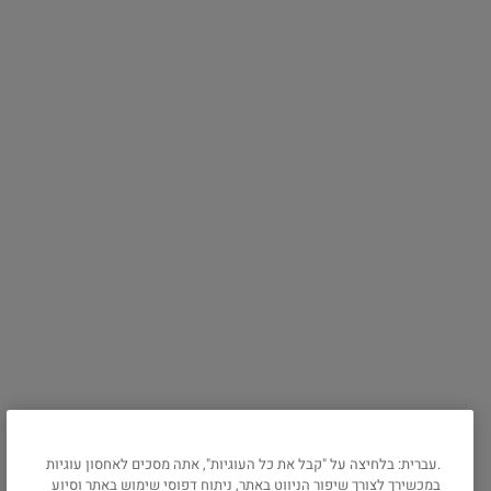
פייסבוק
Cineworld Group PLC
אינסטגרם
פרסום בקולנוע
טיקטוק
פורום פילם
דברו איתנו
צרו קשר במייל
שירות לקוחות
מידע נוסף
להורדת האפליקציה של
פלאנט
תנאים והגבלות
אנדרואיד
אודות פלאנט
iOS
מדיניות פרטיות
מדיניות עוגיות
שאלות ותשובות
נגישות
.עברית: בלחיצה על "קבל את כל העוגיות", אתה מסכים לאחסון עוגיות
ניהול ההזמנה שלי
במכשירך לצורך שיפור הניווט באתר, ניתוח דפוסי שימוש באתר וסיוע