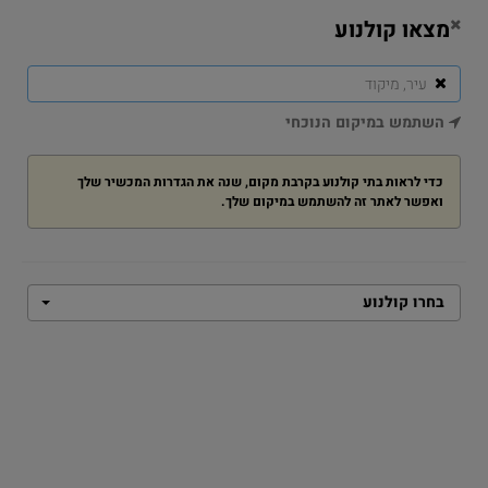
Planet App
מצאו קולנוע
הורידו את האפליקציה החדשה עכשיו מ-
Google Play
GGLE
השתמש במיקום הנוכחי
TION
בחירת הקולנוע שלי
כדי לראות בתי קולנוע בקרבת מקום, שנה את הגדרות המכשיר שלך
ואפשר לאתר זה להשתמש במיקום שלך.
דף הבית
מפרץ ההרפתקאות: אי הדינוזאורים
מפרץ ההרפתקאות: אי הדינוזאורים
בחרו קולנוע
להזמנת כרטיסים