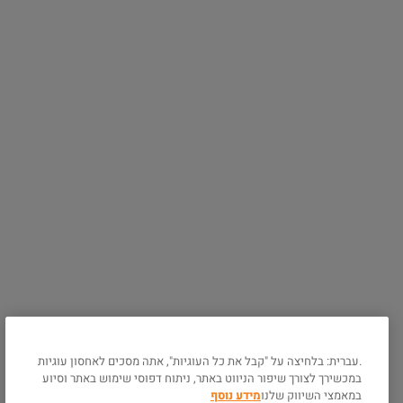
אינסטגרם
פרסום בקולנוע
טיקטוק
פורום פילם
דברו איתנו
צרו קשר במייל
שירות לקוחות
מידע נוסף
להורדת האפליקציה של
פלאנט
תנאים והגבלות
אנדרואיד
אודות פלאנט
iOS
מדיניות פרטיות
מדיניות עוגיות
שאלות ותשובות
נגישות
.עברית: בלחיצה על "קבל את כל העוגיות", אתה מסכים לאחסון עוגיות
ניהול ההזמנה שלי
במכשירך לצורך שיפור הניווט באתר, ניתוח דפוסי שימוש באתר וסיוע
דרושים
במאמצי השיווק שלנו
מידע נוסף