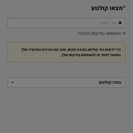
Planet App
מצאו קולנוע
הורידו את האפליקציה החדשה עכשיו מ-
Google Play
GGLE
השתמש במיקום הנוכחי
TION
בחירת הקולנוע שלי
כדי לראות בתי קולנוע בקרבת מקום, שנה את הגדרות המכשיר שלך
ואפשר לאתר זה להשתמש במיקום שלך.
דף הבית
פרנקי והמפלצות
פרנקי והמפלצות
בחרו קולנוע
להזמנת כרטיסים