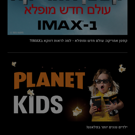
קפטן אמריקה: עולם חדש ומופלא - למה לראות דווקא בIMAX?
ילדים נהנים יותר בפלאנט!