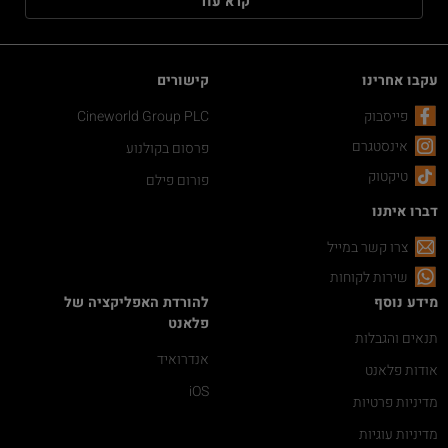
קרא עוד
עקבו אחרינו
קישורים
פייסבוק
Cineworld Group PLC
אינסטגרם
פרסום בקולנוע
טיקטוק
פורום פילם
דברו איתנו
צרו קשר במייל
שירות לקוחות
מידע נוסף
להורדת האפליקציה של
פלאנט
תנאים והגבלות
אנדרואיד
אודות פלאנט
iOS
מדיניות פרטיות
מדיניות עוגיות