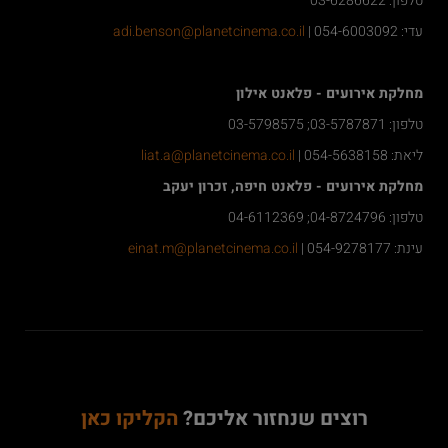
טלפון: 03-6286622
עדי: 054-6003092 |
adi.benson@planetcinema.co.il
מחלקת אירועים - פלאנט אילון
טלפון: 03-5787871; 03-5798575
ליאת: 054-5638158 |
liat.a@planetcinema.co.il
מחלקת אירועים - פלאנט חיפה, זכרון יעקב
טלפון: 04-8724796; 04-6112369
עינת: 054-9278177 |
einat.m@planetcinema.co.il
רוצים שנחזור אליכם?
הקליקו כאן