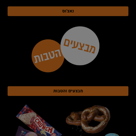
נאצ'וס
מבצעים והטבות