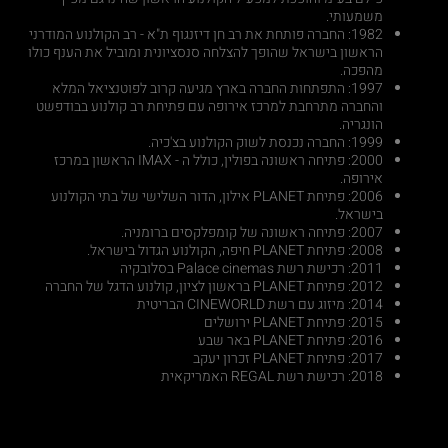
משמעותי.
1982: החברה פותחת את רב חן דיזנגוף ת"א - רב הקולנוע המודרני
הראשון בישראל שהופך להצלחה סנסציונית ומוביל את הענף כולו
מהפכה.
1997: התפתחות החברה בארץ מגיעה קרוב לפוטנציאל המלא
והחברה מתרחבת למרכז אירופה עם פתיחת רב קולנוע בבודפשט
הונגריה.
1999: החברה נכנסת לשוק הקולנוע בצ'כיה.
2000: פתיחה ראשונה בפולין, כולל ה - IMAX הראשון במרכז
אירופה.
2006: פתיחת PLANET אילון, הדור השלישי של בתי הקולנוע
בישראל.
2007: פתיחה ראשונה של קומפלקסים ברומניה.
2008: פתיחת PLANET חיפה, הקולנוע הגדול בישראל.
2011: רכישת רשת Palace cinemas בסלובקיה
2012: פתיחת PLANET בראשון לציון, קולנוע הדגל של החברה
2014: מיזוג עם רשת CINEWORLD הבריטית
2015: פתיחת PLANET ירושלים
2016: פתיחת PLANET באר שבע
2017: פתיחת PLANET זכרון יעקב
2018: רכישת רשת REGAL האמריקאית