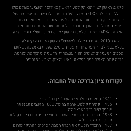
פלאנט ראשון לציון הוא הקולנוע הראשון באירופה והשביעי בעולם כולו,
שכלל בית קולנוע 4DX המשלב מימד רביעי של חישה עם אפקטים של
כיסאות זזים, מים וריחות הניתזים על פני הצופים, זרמי אוויר, בועות
וערפל המשולבים לאורך הסרט כדי לתת תחושה אמיתית ואוטנטית.
אולמות ה4DX קיימים בפלאנט ראשון לציון, חיפה, ירושלים ובאר שבע.
בדצמבר 2018 נפתח גם אולם ScreenX ראשון מסוגו בארץ ובלעדי
בפלאנט. אולם זה מעניק חוויית צפייה ב-270 מעלות באמצעות שלושה
מסכים המעניקים לצופים חוויה עוצמתית, חדשנית, מתקדמת וסוחפת
הרבה יותר. האולם קיים בפלאנט ראשון לציון, באר שבע וחיפה.
נקודות ציון בדרכה של החברה:
1931: פתיחת הקולנוע הראשון "עין דור" בחיפה.
1935: פתיחת קולנוע ארמון בחיפה, 1800 מושבים וגג נפתח,
שהפך לשם דבר בארץ כולה.
1958: החברה מתרחבת לראשונה מחוץ לחיפה עם רכישת קולנוע
חן בכיכר דיזנגוף ת"א.
1967: החברה רוכשת את חברת הפצת הסרטים הוותיקה פורום
פילם בע"מ והופכת למפעיל הקולנוע הראשון שהינו גם מפיץ