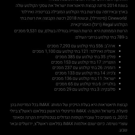
בשנת 2014 מיזגה קבוצת תיאטראות ישראל את עסקי הקולנוע שלה
בארץ ובאירופה עם רשת בתי הקולנוע המובילה בבריטניה ואירלנד
Cineworld (סינוורלד), ובשנת 2018 רכשה הקבוצה את רשת בתי
הקולנוע Regal (ריגל) האמריקאית.
הרשת הממוזגת היא הרשת השנייה בגודלה בעולם, עם 9,531 מסכים
ב-789 בתי קולנוע ברחבי העולם:
ארה"ב: 556 בתי קולנוע עם 7,293 מסכים
אנגליה ואירלנד: 121 בתי קולנוע עם 1,100 מסכים
פולין: 35 בתי קולנוע עם 385 מסכים
הונגריה: 17 בתי קולנוע עם 153 מסכים
רומניה: 26 בתי קולנוע עם 237 מסכים
צ'כיה: 14 בתי קולנוע עם 133 מסכים
ישראל: 11 בתי קולנוע עם 136 מסכים
בולגריה: 6 בתי קולנוע עם 65 מסכים
סלובקיה: 3 בתי קולנוע עם 29 מסכים
קבוצת תיאטראות היא בעלת הזיכיון של המותג IMAX בכל המדינות בהן
פועלת. בישראל הוקם ה- IMAX הדיגיטלי הראשון בפלאנט ראשל"צ ביולי
2012, בו מוצגים כל שוברי הקופות הגדולים בטכנולוגיית הקרנה וסאונד
עוצרי נשימה. כיום ישנם אולמות IMAX בפלאנט ראשל"צ, ירושלים ובאר
שבע.