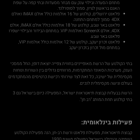
מתחם הסעדה ובילוי ענק עם מבחר מסעדות ובתי קפה על שפת
האגם בראשון לציון, סמוך לסופרלנד.
פלאנט ירושלים, קולנוע של 16 אולמות כולל אולם IMAX ואולם
4DX סמוך למתחם התחנה.
פלאנט באר שבע, קולנוע של 18 אולמות כולל אולם IMAX, אולם
4DX, אולם ScreenX ואולמות VIP. במתחם הבידור והבילוי ישפרו
פלאנט באר שבע.
פלאנט זכרון יעקב, קולנוע של 12 אולמות כולל אולמות VIP,
במתחם מול זכרון בזכרון יעקב
בתי הקולנוע של הרשת מאופיינים בחווית צפייה יוצאת דופן, החל ממסכי
הענק, מערכות הסאונד המתקדמות, מרווחים גדולים בין השורות ונוחות
מקסימלית של ישיבה, כל זאת לצד שירותי רכישת כרטיסים מהמתקדמים
בעולם וגישה מקסימלית לנכים.
הרשת בבעלות קבוצת תיאטראות ישראל, המפעילה כיום בישראל גם 3
בתי קולנוע תחת המותג "רב חן".
פעילות בינלאומית:
קבוצת תיאטראות, מפעילת פלאנט ורשת רב-חן, הנה מפעילת הקולנוע
הוותיקה והגדולה בישראל הפועלת משנת 1930.