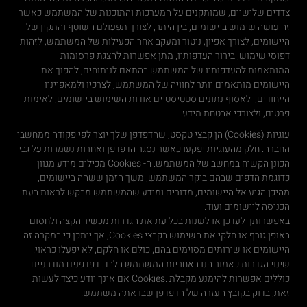
צדדים שלישיים, שמותקנים על המערכות והתוכנות של המשתמש כאשר
זה עושה שימוש ביישומים, בין היתר, לצורך תפעולם השוטף והתקין של
היישומים, לצורך אפיון, ניטור ומעקב אחר הפעילות של המשתמש, לזהות
דפוסי שימוש, בירור העדפותיו, מתן אפשרות להצגת פרסומות
המותאמות להעדפותיו של המשתמש בהתאם לניתוחים, להפוך את
היישומים מותאמים יותר לחוויה של המשתמש, לצרכיו ולמאפייניו
הייחודים, לאסוף נתונים סטטיסטיים אודות השימוש ביישומים, לאימות
פרטים, ולצורכי אבטחת מידע.
עוגיות (Cookies) הן קבצי טקסט, שהדפדפן שלך יוצר לפי פקודה ממחשבי
החברה. חלק מהעוגיות יפקעו כאשר נסגר הדפדפן ואחרות נשמרות על גבי
הכונן הקשיח במחשב של המשתמש. ה- Cookies מכילים מידע מגוון
כדוגמת הדפים שבהם ביקר המשתמש, משך הזמן ששהה ביישומים,
מהיכן הגיע אל היישומים, מדורים ומידע שהמשתמש מבקש לראות בעת
הכניסה ליישומים ועוד.
באפשרותך לעדכן או לשנות בכל עת את הגדרות מכשיר הקצה ולחסום
באופן גורף או חלקי את השימוש בקבצי Cookies, אך ייתכן כי במקרה זה
היישומים או שירותים מסוימים בהם, כולם או חלקם, לא יפעלו כראוי.
שינוי הגדרות כאמור הנו באחריות המשתמש בלבד. דפדפנים מודרניים
כוללים אפשרות להימנע מקבלת .Cookies אם אינך יודע כיצד לעשות
זאת, בדוק בקובץ העזרה של הדפדפן שבו אתה משתמש.