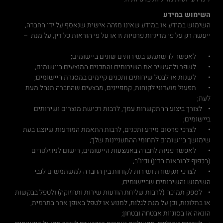
השימוש במידע
השימוש במידע או במידע שאינו מזהה אישית שנאסף על ידי החברה,
ייעשה רק על פי מדיניות פרטיות זו או על פי הוראות כל דין, על מנת –
• לאפשר להשתמש בשירותים שונים ביישומים;
• לשפר ולהעשיר את השירותים והתכנים המוצעים ביישומים;
• לשנות או לבטל שירותים ותכנים קיימים במסגרת היישומים;
• תפעול מועדוני לקוחות, קמפיינים, מבצעים שהחברה תנהל מעת
לעת;
• לצורך ביצוע ההתקשרות עמך, לרבות רכישת מוצרים ושירותים
ביישומים;
• לצרכי פרסום מידע ותכנים, לרבות התאמת המודעות שיוצגו בעת
שימושך ביישומים לתחומי ההתעניינות שלך;
• לאפשר פניות לחברה באמצעות היישומים, רישום לניוזלטרים
(בכפוף להוראות הדין) וכיו"ב;
• לצרכי תקשורת ושירות לקוחות בין החברה למשתמשים לגבי
השימוש והשירותים שביישומים;
• לספק תמיכה (לרבות שליחת הודעות שירות ותחזוקה) ולטפל בבקשות
או בתלונות, וכן על מנת לגלות, למנוע או לטפל באופן אחר בתרמית,
הונאה או בסוגיות אבטחה ובטחון;