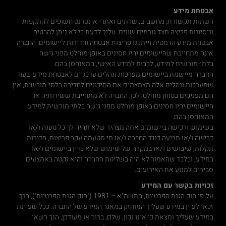
אבטחת מידע
רשתות תקשורת, מחשבים, שרתים ואתרי אינטרנט חשופים להתקפות
וניסיונות פריצה מצד גורמים שונים. עליך לדעת כי לא ניתן להבטיח
אבטחת מידע הרמטית וייתכנו פריצות אבטחה וחדירות ליישומים. החברה
אינה מתחייבת שהיישומים יהיו חסינים באופן מוחלט מפני גישה
בלתי-מורשית למידע, לרבות למידע האישי, המאוחסן בהם.
החברה מיישמת ביישומים מערכות ונהלים עדכניים לאבטחת מידע. בעוד
שמערכות ונהלים אלה מצמצמים את הסיכונים לחדירה בלתי-מורשית, אין
הם מעניקים בטחון מוחלט. לכן, החברה לא מתחייבת ששירותיה או
היישומים יהיו חסינים באופן מוחלט מפני גישה בלתי-מורשית למידע
המאוחסן בהם.
בשימוש ורכישה ביישומים אתה מצהיר שלא תהיה לך כל טענה ו/או
דרישה ו/או תביעה כנגד החברה ו/או מי מטעמה עקב פריצות, חדירות,
תקלות, שיבושים ו/או במקרה של שימוש שלא כדין ביישומים ו/או
במידע, ובלבד שהאמור לא היה בשליטת החברה והיא נקטה באמצעים
סבירים למנוע את האירועים.
זכויות בקשר עם המידע
על-פי חוק הגנת הפרטיות, התשמ"א – 1981 ("חוק הגנת הפרטיות"), הנך
זכאי לעיין במידע שעליך המוחזק במאגר המידע של החברה. ככל שעיינת
במידע שעליך ומצאת כי אינו נכון, שלם, ברור או מעודכן, הנך רשאי,