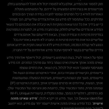
חוק למסור את המידע, אולם בלא למוסרו יכול ולא תוכל להשתמש בחלק
מהיישומים או בשירותים המוצעים על ידיהם. על המשתמש מוטלת
האחריות לוודא כי כל הפרטים שמסר לחברה במידת הצורך הם נכונים
ומדויקים. ככל שתמסור לנו מידע גם אודות צדדים שלישיים, הנך מצהיר
כי יש בידיך את כל ההרשאות החוקיות ו/או קיבלת את הסכמתם כל נושאי
המידע או צדדים שלישיים לחלוק עם החברה מידע זה, למטרות המפורטות
במדיניות פרטיות זו ובמידת הצורך, הבאת לידיעתם של אותם צדדים
שלישיים הוראות מדיניות פרטיות זו. החברה לא תישא באחריות בכל
הנוגע לאי קבלת הסכמה, מסירת מידע ללא הרשאה חוקית או יידוע אותם
צדדים שלישיים בקשר לאיסוף ועיבוד מידע אודותיהם על ידי החברה.
נוסף על האמור לעיל, בעת השימוש ביישומים, יכול וייאסף אודותיך מידע
שאינו מזהה אותך אישית ואינו נשמר ביחד עם פרטיך המזהים. זהו מידע
סטטיסטי ומצטבר והוא יכול לכלול, בין השאר, את הדפים שנצפו
ביישומים, הקישורים שנבחרו בהם, אתרי האינטרנט שמהם הגעת אל
היישומים, משך זמן השהות ביישומים, מערכות ההפעלה שמשמשות
אותך, הצעות, שירותים או סרטים שעניינו אותך, כתובת האינטרנט (IP)
שממנה פנית, נתוני המכשיר שלך, כדוגמת סוג והגרסה של המכשיר שלך,
סוג הדפדפן, רזולוציית המסך, שפת המקלדת, קישוריות Wi-Fi, Unique
Device Identifier וכו'. ועוד. מידע זה ייקרא להלן :"
מידע שאינו מזהה
אישית
". ככל ומידע שאינו מזהה אישית יישמר יחד עם מידע, הוא ייחשב
ל"מידע" תחת מדיניות פרטיות זו.