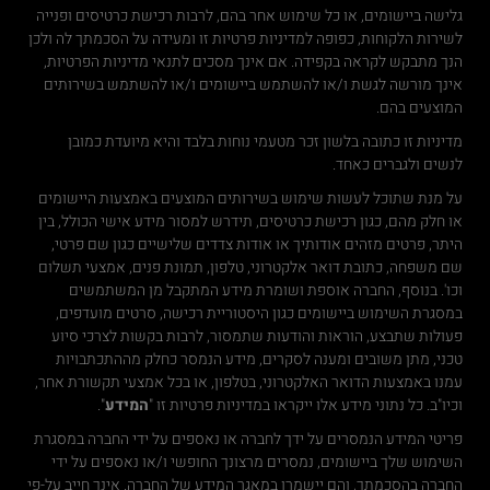
גלישה ביישומים, או כל שימוש אחר בהם, לרבות רכישת כרטיסים ופנייה
לשירות הלקוחות, כפופה למדיניות פרטיות זו ומעידה על הסכמתך לה ולכן
הנך מתבקש לקראה בקפידה. אם אינך מסכים לתנאי מדיניות הפרטיות,
אינך מורשה לגשת ו/או להשתמש ביישומים ו/או להשתמש בשירותים
המוצעים בהם.
מדיניות זו כתובה בלשון זכר מטעמי נוחות בלבד והיא מיועדת כמובן
לנשים ולגברים כאחד.
על מנת שתוכל לעשות שימוש בשירותים המוצעים באמצעות היישומים
או חלק מהם, כגון רכישת כרטיסים, תידרש למסור מידע אישי הכולל, בין
היתר, פרטים מזהים אודותיך או אודות צדדים שלישיים כגון שם פרטי,
שם משפחה, כתובת דואר אלקטרוני, טלפון, תמונת פנים, אמצעי תשלום
וכו'. בנוסף, החברה אוספת ושומרת מידע המתקבל מן המשתמשים
במסגרת השימוש ביישומים כגון היסטוריית רכישה, סרטים מועדפים,
פעולות שתבצע, הוראות והודעות שתמסור, לרבות בקשות לצרכי סיוע
טכני, מתן משובים ומענה לסקרים, מידע הנמסר כחלק מההתכתבויות
עמנו באמצעות הדואר האלקטרוני, בטלפון, או בכל אמצעי תקשורת אחר,
וכיו"ב. כל נתוני מידע אלו ייקראו במדיניות פרטיות זו "
המידע
".
פריטי המידע הנמסרים על ידך לחברה או נאספים על ידי החברה במסגרת
השימוש שלך ביישומים, נמסרים מרצונך החופשי ו/או נאספים על ידי
החברה בהסכמתך, והם יישמרו במאגר המידע של החברה. אינך חייב על-פי