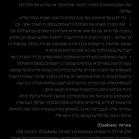
של רשות מוסמכת המורה למסור את פרטיך או המידע אודותיך לצד
שלישי;
• כדי להגן על זכויותינו ועל מנת למלא כל חובה חוקית החלה עלינו;
• אם החברה תארגן את פעילות היישומים במסגרת תאגיד אחר - וכן
במקרה של מיזוג עם גוף אחר או מיזוג פעילות היישומים עם פעילותו של
צד שלישי – החברה תהיה זכאית להעביר לתאגיד החדש העתק מן המידע
שנאגר אודותיך ביישומים או כל מידע סטטיסטי שבידיו, ובלבד שתאגיד זה
יקבל על עצמו כלפיך את הוראות מדיניות פרטיות זו;
• בעת השתתפות בפעילויות ומשחקים המפורסמים על ידי החברה ו/או
בעת רכישת מוצרים או שירותים שנמכרו ביישומים במסגרת פעילות
משותפת של החברה וצדדים שלישיים (לרבות רשויות מדינה) כפי שמוצג
ביישומים טרם רכישת אותו מוצר או שירות, החברה תהיה רשאית להעביר
לשותפים אלה את המידע הדרוש להם לשם השלמת תהליך הרכישה,
ניהול פעילות התוכן הרלוונטית ושמירת הקשר איתך.
המשתמש נותן בזאת את הסכמתו לכך שהעברת המידע לעיל יכולה
להיעשות לצדדים שלישיים המצויים מחוץ לגבולות ישראל, הגם שדין
המדינה אליה מועברים ו/או בה מאוחסן המידע מבטיח רמת הגנה הפחותה
מרמת ההגנה על מידע הקבועה בדין הישראלי.
עוגיות (Cookies)
חלק או כלל היישומים משתמשים ב"עוגיות" (Cookies), לרבות כאלה
שמקורם בצדדים שלישיים בהתאם לתנאי השימוש והפרטיות של אותם