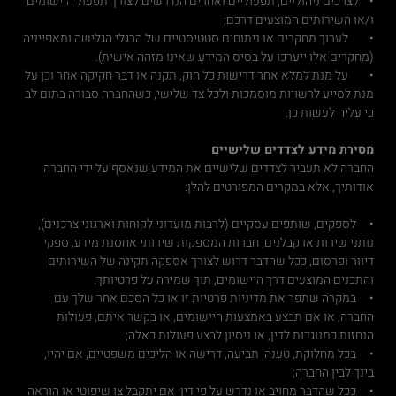
• לצרכים ניהוליים, תפעוליים ואחרים הנדרשים לצורך תפעול היישומים
ו/או השירותים המוצעים דרכם;
• לערוך מחקרים או ניתוחים סטטיסטיים של הרגלי הגלישה ומאפייניה
(מחקרים אלו ייערכו על בסיס המידע שאינו מזהה אישית).
• על מנת למלא אחר דרישות כל חוק, תקנה או דבר חקיקה אחר וכן על
מנת לסייע לרשויות מוסמכות ולכל צד שלישי, כשהחברה סבורה בתום לב
כי עליה לעשות כן.
מסירת מידע לצדדים שלישיים
החברה לא תעביר לצדדים שלישיים את המידע שנאסף על ידי החברה
אודותיך, אלא במקרים המפורטים להלן:
• לספקים, שותפים עסקיים (לרבות מועדוני לקוחות וארגוני צרכנים),
נותני שירות או קבלנים, חברות המספקות שירותי אחסנת מידע, ספקי
דיוור ופרסום, ככל שהדבר דרוש לצורך אספקה תקינה של השירותים
והתכנים המוצעים דרך היישומים, תוך שמירה על פרטיותך.
• במקרה שתפר את מדיניות פרטיות זו או כל הסכם אחר שלך עם
החברה, או אם תבצע באמצעות היישומים, או בקשר איתם, פעולות
הנחזות כמנוגדות לדין, או ניסיון לבצע פעולות כאלה;
• בכל מחלוקת, טענה, תביעה, דרישה או הליכים משפטיים, אם יהיו,
בינך לבין החברה;
• ככל שהדבר מחויב או נדרש על פי דין, אם יתקבל צו שיפוטי או הוראה