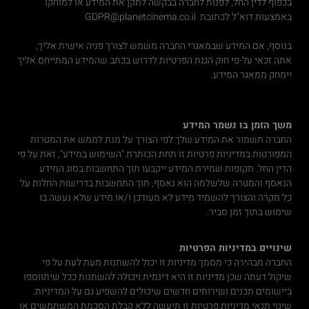
בכפוף לדין החל, לפנות לחברה בבקשה לתקן את המידע או למוחקו
באמצעות דוא"ל לכתובת
GDPR@planetcinema.co.il
בנוסף, אם המידע שבמאגרי החברה משמש לצורך פניה אישית אליך,
אתה זכאי על-פי חוק הגנת הפרטיות לדרוש בכתב שהמידע המתייחס אליך
יימחק ממאגר המידע.
משך הזמן בו נשמר המידע
החברה תשמור את המידע שלך לפי הצורך על מנת לממש את המטרות
המפורטות במדיניות פרטיות זו תחת הכותרת "השימוש במידע", זאת על פי
הדין החל. תקופות שמירת המידע ייקבעו תוך התחשבות בסוג המידע
הנאסף והמטרה שלשלמה הוא נאסף, תוך התחשבות בדרישות החלות על
כל מקרה והצורך להשמיד מידע לא מעודכן ו/או מידע שלא נעשה בו
שימוש בתוך זמן סביר.
שינויים במדיניות הפרטיות
החברה מבהירה כי מסמך מדיניות זו יכול להשתנות מעת לעת על פי
שיקול דעתה שכן מדיניות זו היא דינמית ויכולה להשתנות ככל שיתווספו
ביישומים תכנים ושירותים חדשים שיכולים להשפיע גם על המדיניות.
שינוי תנאי מדיניות פרטיות זו תיעשה ללא קבלת הסכמת המשתמשים או