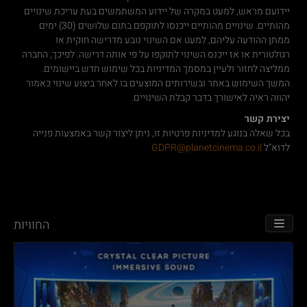
יידועם מראש, למעט במקרה של יידוע המשתמשים בעת עריכת שינויים
מהותיים. שינויים מהותיים ייכנסו לתוקפם בתום שלושים (30) ימים
ממתן ההודעה עליהם, למעט אם השינוי נובע מדרישה חוקית או
רגולטורית או אז ייכנס השינוי לתוקפו על פי אותה דרישה. לפיכך, החברה
ממליצה לחזור ולעיין במסמך המדיניות בכל שימוש חדש ביישומים.
המשך השימוש באתר ובשירותים המוצעים בו לאחר ביצוע שינוי כאמור
יהווה ראיה לאישורך בדבר קבלת השינויים.
יצירת קשר
בכל שאלה בנוגע למדיניות פרטיות זו, ניתן ליצור קשר באמצעות פנייה
לדוא"ל
GDPR@planetcinema.co.il
החוויות
TOGGLE NAVIGATION