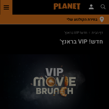
GGLE
TION
בחירת הקולנוע שלי
דף הבית
חדש! VIP בראנץ'
חדש! VIP בראנץ'