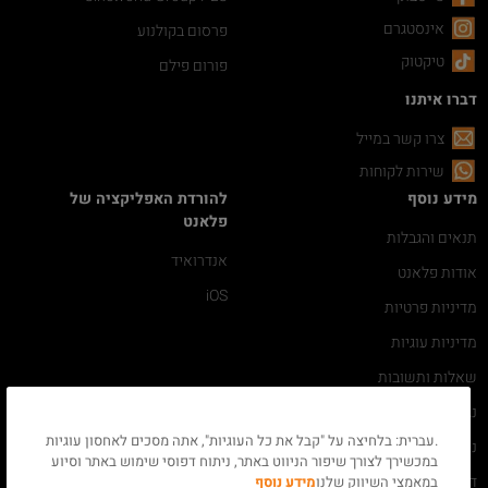
אינסטגרם
פרסום בקולנוע
טיקטוק
פורום פילם
דברו איתנו
צרו קשר במייל
שירות לקוחות
מידע נוסף
להורדת האפליקציה של
פלאנט
תנאים והגבלות
אנדרואיד
אודות פלאנט
iOS
מדיניות פרטיות
מדיניות עוגיות
שאלות ותשובות
נגישות
.עברית: בלחיצה על "קבל את כל העוגיות", אתה מסכים לאחסון עוגיות
ניהול ההזמנה שלי
במכשירך לצורך שיפור הניווט באתר, ניתוח דפוסי שימוש באתר וסיוע
דרושים
במאמצי השיווק שלנו
מידע נוסף