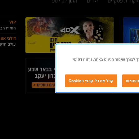
לקוחות עסקיים
ילדים
מזנון הקולנוע
VIP
חוויית הב
דולבי אט
עולם חדש
 לצורך שיפור הניווט באתר, ניתוח דפוסי
עוגיות
קבל את כל קבצי הCookie
ישורים
מידע נוסף
Cineworld Group PL
תנאים והגבלות
רסום בקולנוע
אודות פלאנט
ורום פילם
מדיניות פרטיות