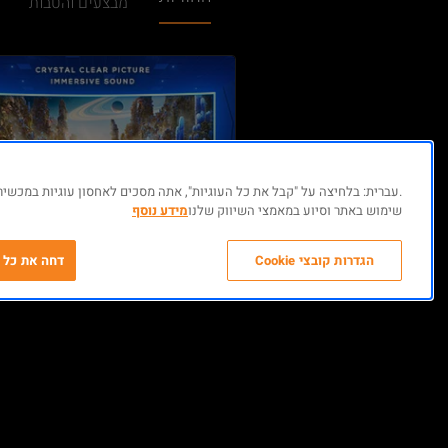
מבצעים והטבות
.עברית: בלחיצה על "קבל את כל העוגיות", אתה מסכים לאחסון עוגיות במכשירך
שימוש באתר וסיוע במאמצי השיווק שלנו
מידע נוסף
הגדרות קובצי Cookie
דחה את כל ה
עקבו אחרינו
ק
C
פייסבוק
פ
אינסטגרם
פ