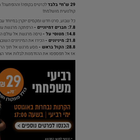
29 ש"ח* בלבד
לכרטיס בקופה! וההפתעה? 
קולנועית מושלמת!
כל שבוע, סרט חדש ומקסים יוקרן במיוחד עבו
7.8: חברים דמיוניים -
הרפתקה מרגשת עם ח
14.8: מטוסי על -
טיסה מרגשת אל עולם ה
21.8: מיניונים -
הכירו את המיניונים השובב
28.8: הקול בראש -
מסע מרגש אל תוך הרג
אז אל תפספסו את ההזדמנות לבלות אחר הצ