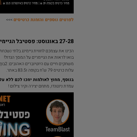
לפרטים נוספים והזמנת כרטיסים
>>>
27-28 באוגוסט: פסטיבל הגיימינג הגדול בראשל"צ
הכינו את עצמכם לחווית גיימינג בלתי נשכחת!
בואו לראות את הגיימרים על המסך הגדול!
משחקים חיים עם היוטיוברים האהובים: 2בוף, טיםבלאסט, בנוז ומוטי קיי
עלות כרטיס 79 ש"ח בקופה ו83.5 באתר.
בנוסף, מחוץ לאולמות יחכו לכם ללא עלו
עמדת נינטנדו, מתחם יצירה וקיר צילום !