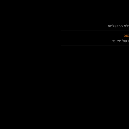
ילוי המושלמת
מוס
 של סאונד
להורדת האפליקציה של פלאנט
אנדרואיד
iOS