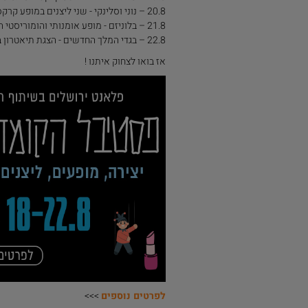
20.8 – נוני וסלינקי - שני ליצנים במופע קרקסי של קסמים
21.8 – בלוניזם - מופע אומנותי והומוריסטי המשלב ליצנות ובלונים
22.8 – בגדי המלך החדשים - הצגת תיאטרון בובות מרגשת
אז בואו לצחוק איתנו !
לפרטים נוספים
>>>