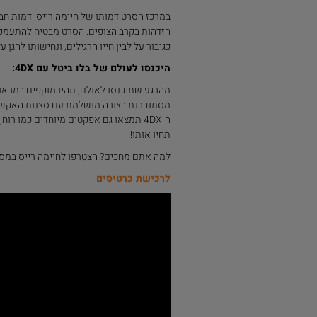
במרכז הסרט דמותו של חיימה רייס, דמות חבי
הזדהות בקרב הצופים. הסרט מבטיח להתעמק במ
כגיבור על לבין חייו הרגילים, ונחישותו להגן ע
היכנסו לעולם של בלו ביטל עם 4DX:
מהרגע שתיכנסו לאולם, תהיו מוקפים במראו
מסתנכרנת בצורה מושלמת עם סצנות האקשן 
ה-4DX תמצאו גם אפקטים מיוחדים כמו ר
תחיו אותו!
למה אתם מחכים? הצטרפו לחיימה רייס במסע 
לרכישת כרטיסים