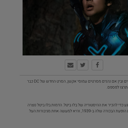
בין אם אתם חובבי קומיקס וגיבורי על מושבעים ובין אם נהנים מסרטים עמוסי אקשן, הסרט החדש של DC כבר
תרצו לפספס.
ע כדי להכיר את ההיסטוריה של בלו ביטל. הדמות בלו ביטל נוצרה
על ידי צ'ארלס ניקולס ווייטקוסקי, ועשתה את הופעת הבכורה שלה ב-1939, והיא למעשה אחת מגיבורות העל