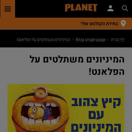
GGLE
TION
בחירת הקולנוע שלי
דף הבית
Blog single page
המיניונים משתלטים על הפלאנט!
המיניונים משתלטים על
הפלאנט!