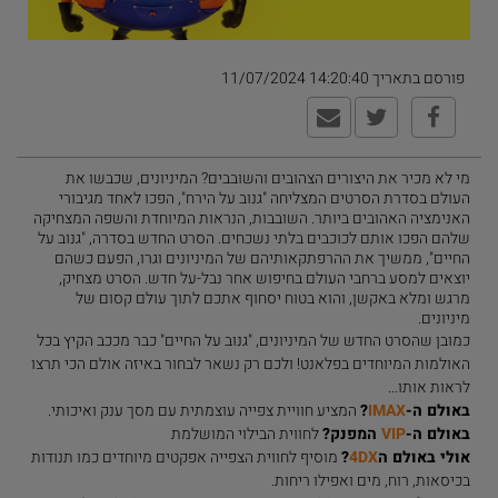
פורסם בתאריך 14:20:40 11/07/2024
מי לא מכיר את היצורים הצהובים והשובבים? המיניונים, שכבשו את
העולם בסדרת הסרטים המצליחה "גנוב על הירח", הפכו לאחד מגיבורי
האנימציה האהובים ביותר. השובבות, הנראות המיוחדת והשפה המצחיקה
שלהם הפכו אותם לכוכבים בלתי נשכחים. הסרט החדש בסדרה, "גנוב על
החיים", ממשיך את ההרפתקאותיהם של המיניונים וגרו, הפעם כשהם
יוצאים למסע ברחבי העולם בחיפוש אחר נבל-על חדש. הסרט מצחיק,
מרגש ומלא באקשן, והוא בטוח יסחוף אתכם לתוך עולם קסום של
מיניונים.
כמובן שהסרט החדש של המיניונים, "גנוב על החיים" כבר מככב הקיץ בכל
האולמות המיוחדים בפלאנט! ולכם רק נשאר לבחור באיזה אולם הכי תרצו
לראות אותו...
באולם ה-
IMAX
?
המציע חוויית צפייה עוצמתית עם מסך ענק ואיכותי.
באולם ה-
VIP
המפנק?
לחווית הבילוי המושלמת
אולי באולם ה
4DX
?
מוסיף לחווית הצפייה אפקטים מיוחדים כמו תנודות
בכיסאות, רוח, מים ואפילו ריחות.