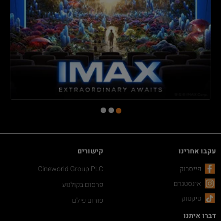
עקבו אחרינו
קישורים
פייסבוק
Cineworld Group PLC
אינסטגרם
פרסום בקולנוע
טיקטוק
פורום פילם
דברו איתנו