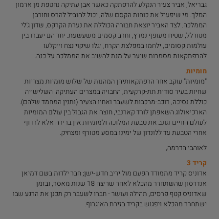
גבריאל, אביר צעיר הנקלע להרפתקה כאשר אבן עתיקה נחטפת מן ארמון
המלך. מי שיפעיל את כוחות הקסם שלה, יכול להוביל להרס וחורבן
הממלכה. לצד האביר יוצאת חבורה הכוללת את נערת הקרקס, שדון ג'לי
מטורלל, שטיח מעופף נמרץ, וחרב קסמים משעשעת. יחד הם יעברו בין
עולמות קסומים, ילחמו במפלצת הקרח, יגלו שיקוי נצח וייקלעו
להרפתקאות מסמרות שיער על מנת להשיב את הממלכה על כנה.
מומיות
"מומיות" עוקב אחר הרפתקאותיהן המהנות של שלוש מומיות מצריות
שחיות בעיר סודית תת-קרקעית, החבויה במצרים העתיקה. השלישייה
כוללת נסיכה, רוכב-מרכבות לשעבר ואחיו הצעיר (ותנין המחמד שלהם).
הארכיאולוג השאפתן לורד קארנבי, חוצה את הגבול בין עולם המומיות
לעולם החיים וגונב את טבעת המלוכה ולמומיות אין ברירה אלא לרדוף
אחרי הטבעת עד ללונדון של ימינו במסע מטורף ומצחיק.
לאוהבי הדרמה,
קריד 3
אדוניס קריד מתמודד הפעם מול יריב חדש-ישן; חבר ילדות בשם דמיאן
אנדרסון שהשתחרר מהכלא לאחר שריצה 18 שנות מאסר, ובזמן
שאדוניס קטף פרסים, תהילה ועושר - חברו לשעבר רק תכנן את הרגע שבו
ישתחרר מהכלא ויפגוש בקריד בזירת האיגרוף.