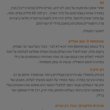
65
אחרי אסון התרסקות על כוכב לא ידוע, הטייס מילס (אדם דרייבר) מבין
במהרה שהוא בעצם ננטש על כדור הארץ... רק לפני 65 מיליון שנים. עתה,
עם סיכוי אחרון להינצל, מילס יהיה חייב לחצות טריטוריה מלאה ביצורים
פרה היסטוריים מסוכנים במאבק גורלי להישרדותם.
לאוהבי הפעולה,
שהאזאם! 2: זעם האלים
בילי בטסון (שהאזאם!) חוזר והוא לא לבד - גיבור העל/נער הכי מצחיק
ביקום שלנו, יוצא להציל את העולם מבנות אטלס שפלשו לעולמנו על מנת
להחזיר לאלים את הקסם שבו זכו אחיו ואחיותיו המאומצים של בילי
בסרט הראשון והמצליח. עכשיו זה עסק משפחתי...
ג'ון וויק 4
ג'ון וויק מתמודד עם היריבים הקטלניים ביותר שהתמודד איתם עד כה
בסרט הרביעי בסדרה. בעוד המחיר על ראשו ממשיך לעלות, מאבקו של
וויק נגד 'השולחן הגבוה' הופך לגלובלי כאשר הוא מחפש את האנשים בעלי
ההשפעה הרבה ביותר בעולם התחתון, מניו יורק, דרך פריז ואוסקה ועד
ברלין.
מבוכים ודרקונים: כבוד בין גנבים