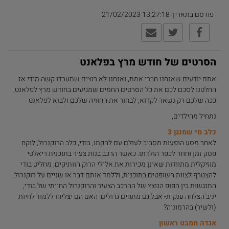
פורסם בתאריך 13:27:18 21/02/2023
הסרטים של חודש מרץ בפלאנט
אתם יודעים שאנחנו חברי אמת, ואנחנו לא רוצים שתעבדו קשה מידי אז
החלטנו לסכם לכם את כל הסרטים החמים שמגיעים בחודש מרץ לפלאנט,
ככה שלכם רק נשאר לקרוא, לבחור את החוויה שלכם ולבוא לפלאנט
נתחיל מהילדים,
כלב מי שמנגן 3
לאחר מסע הופעות מסביב לעולם עם להקתו, בודי, כלב הרוקנרול, לוקח
פסק זמן וחוזר לכפר הולדתו. כאשר הרכב בנות צעיר בתוכנית ריאלטי
מוזיקלית מתוודות שאינן מכירות את אלילי הרוק הוותיקים, מחליט בודי
להצטרף לצוות השופטים בתוכנית, וללמד אותם דבר או שניים על רוקנרול.
התנגשות בין הפופ הנוצץ של ההרכב הצעיר והרוקנרול החייתי של בודי,
יניב הצלחה ענקית- אבל גם מתחים גדולים. האם הם יצליחו ללמוד לחיות
(ולשיר) בהרמוניה?
אגדה ממבט ראשון